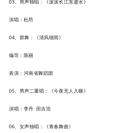
03、男声独唱：《滚滚长江东逝水》
演唱：杜昂
04、群舞：《清风细雨》
编导：陈丽
表演：河南省舞蹈团
05、男声二重唱：《今夜无人入睡》
演唱：李丹 田吉浩
06、女声独唱：《青春舞曲》