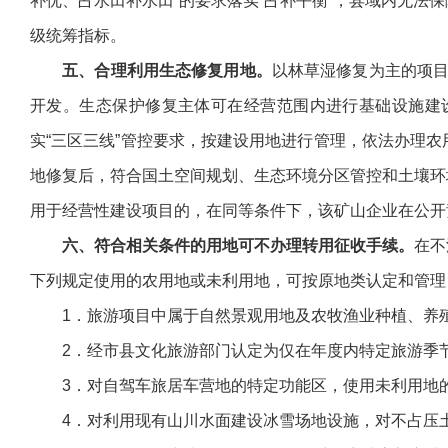
补优、占水田补水田”的要求落实“占补平衡”，县域内无
级统筹指标。
五、合理利用生态修复用地。
以林草湿修复为主的项目
开发。生态保护修复主体可在经营范围内进行基础设施建
实“三区三线”管控要求，按建设用地进行管理，依法办理
地修复后，符合国土空间规划、生态环境分区管控和土壤环
用于经营性建设项目的，在同等条件下，该矿山企业在公开
六、符合相关条件的用地可不办理转用征收手续。
在不
下列规定使用的农用地或未利用地，可按原地类认定和管理
1．旅游项目中属于自然景观用地及农牧渔业种植、养
2．经市县文化旅游部门认定为仅在年度内特定旅游季节
3．对自驾车旅居车营地的特定功能区，使用未利用地的
4．对利用现有山川水面建设冰雪场地设施，对不占压土